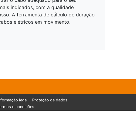
ntrar o cabo adequado para o seu
mais indicados, com a qualidade
sso. A ferramenta de cálculo de duração
 cabos elétricos em movimento.
nformação legal
Proteção de dados
ermos e condições