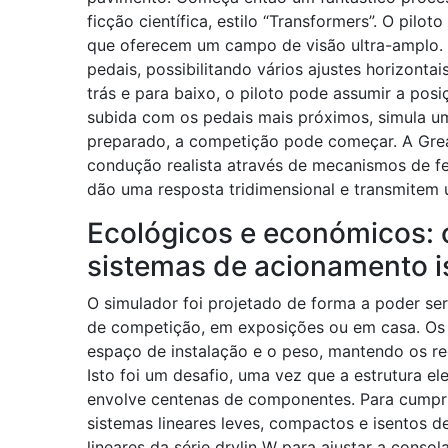
ficção científica, estilo “Transformers”. O pil
que oferecem um campo de visão ultra-amplo. D
pedais, possibilitando vários ajustes horizontai
trás e para baixo, o piloto pode assumir a pos
subida com os pedais mais próximos, simula um 
preparado, a competição pode começar. A Gre
condução realista através de mecanismos de fe
dão uma resposta tridimensional e transmitem u
Ecológicos e económicos: 
sistemas de acionamento is
O simulador foi projetado de forma a poder ser
de competição, em exposições ou em casa. Os 
espaço de instalação e o peso, mantendo os re
Isto foi um desafio, uma vez que a estrutura 
envolve centenas de componentes. Para cumprir
sistemas lineares leves, compactos e isentos de
lineares da série drylin W para ajustar a cons