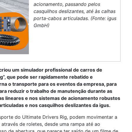
acionamento, passando pelos
casquilhos deslizantes, até às calhas
porta-cabos articuladas. (Fonte: igus
GmbH)
riou um simulador profissional de carros de
g”, que pode ser rapidamente rebatido e
rna o transporte para os eventos da empresa, para
. Para reduzir o trabalho de manutenção durante as
as lineares e nos sistemas de acionamento robustos
articuladas e nos casquilhos deslizantes da igus.
sporte do Ultimate Drivers Rig, podem movimentar a
 através de roletes, desde uma rampa até ao
o de abertura, que parece ter saído de um filme de