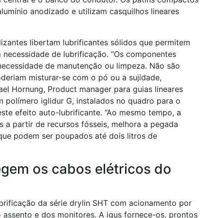
umínio anodizado e utilizam casquilhos lineares
izantes libertam lubrificantes sólidos que permitem
m necessidade de lubrificação. “Os componentes
 necessidade de manutenção ou limpeza. Não são
poderiam misturar-se com o pó ou a sujidade,
ael Hornung, Product manager para guias lineares
m polímero iglidur G, instalados no quadro para o
ste efeito auto-lubrificante. “Ao mesmo tempo, a
s a partir de recursos fósseis, melhora a pegada
que podem ser poupados até dois litros de
egem os cabos elétricos do
brificação da série drylin SHT com acionamento por
o assento e dos monitores. A igus fornece-os, prontos