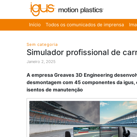
Início
Todos os comunicados de imprensa
Im
Sem categoria
Simulador profissional de ca
Janeiro 2, 2025
A empresa Greaves 3D Engineering desenvol
desmontagem com 45 componentes da igus, ent
isentos de manutenção