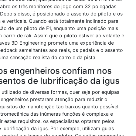
oto abre os três monitores do jogo com 32 polegadas
epois disso, é posicionado o assento do piloto e os
s e verticais. Quando está totalmente inclinado para
ição de um piloto de F1, enquanto uma posição mais
carro de rali. Assim que o piloto estiver ao volante e
aves 3D Engineering promete uma experiência de
edback semelhantes aos reais, os pedais e o assento
ma sensação realista do carro e da pista.
os engenheiros confiam nos
entos de lubrificação da igus
 utilizado de diversas formas, quer seja por equipas
engenheiros prestaram atenção para reduzir o
quisitos de manutenção tão baixos quanto possível.
eletromecânica das inúmeras funções é complexa e
 estes requisitos, os especialistas optaram pelos
 lubrificação da igus. Por exemplo, utilizam guias
ola central e o banco do condutor. Os patins compactos