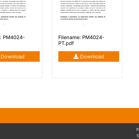
e: PM4024-
Filename: PM4024-
PT.pdf
Download
Download
I
T