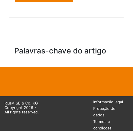
Palavras-chave do artigo
Informação legal
igus® SE & Co. KG
Copyright 2026 -
Proteção de
All rights reserved.
dados
Termos e
condições