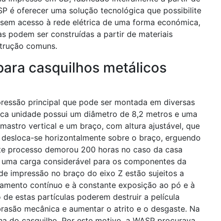
P é oferecer uma solução tecnológica que possibilite
 sem acesso à rede elétrica de uma forma económica,
s podem ser construídas a partir de materiais
nstrução comuns.
para casquilhos metálicos
ressão principal que pode ser montada em diversas
ica unidade possui um diâmetro de 8,2 metros e uma
astro vertical e um braço, com altura ajustável, que
 desloca-se horizontalmente sobre o braço, erguendo
ste processo demorou 200 horas no caso da casa
 uma carga considerável para os componentes da
e impressão no braço do eixo Z estão sujeitos a
namento contínuo e à constante exposição ao pó e à
de estas partículas poderem destruir a película
abrasão mecânica e aumentar o atrito e o desgaste. Na
alha do casquilho. Por este motivo, a WASP procurava