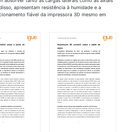
 absorver tanto as cargas laterais como as axiais
isso, apresentam resistência à humidade e a
ncionamento fiável da impressora 3D mesmo em