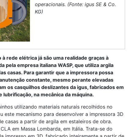
operacionais. (Fonte: igus SE & Co.
KG)
à rede elétrica já são uma realidade graças à
 pela empresa italiana WASP, que utiliza argila
as casas. Para garantir que a impressora possa
m manutenção constante, mesmo perante elevadas
zam os casquilhos deslizantes da igus, fabricados em
 lubrificação, na mecânica da máquina.
nhos utilizando materiais naturais recolhidos no
zou este mecanismo para desenvolver a impressora 3D
 casas a partir de argila em estaleiros de obra.
TECLA em Massa Lombarda, em Itália. Trata-se do
a impresso em 3D, fabricado inteiramente a partir de