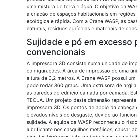
uma mistura de terra e água. O objetivo da WAS
a criação de espaços habitacionais em regiões
ecológica e rápida. Com a Crane WASP, as casa
naturais, resíduos agrícolas e materiais de co
Sujidade e pó em excesso 
convencionais
A impressora 3D consiste numa unidade de imp
configurações. A área de impressão de uma ún
altura de 3,2 metros. A Crane WASP possui um m
pode rodar 360 graus. Uma extrusora de argila
as paredes do edifício camada por camada. E
TECLA. Um projeto desta dimensão representa
impressora 3D. Os pontos de apoio da cabeça d
elevados níveis de desgaste, devido ao funcio
sujidade. A equipa da WASP reconheceu o risco 
lubrificante nos casquilhos metálicos, causar 
pior das hipóteses, isto poderia levar a uma f