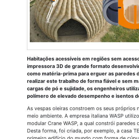
Habitações acessíveis em regiões sem acesso 
impressora 3D de grande formato desenvolvida
como matéria-prima para erguer as paredes d
realizar este trabalho de forma fiável e se
cargas de pó e sujidade, os engenheiros utili
polímero de elevado desempenho e isentos de
As vespas oleiras constroem os seus próprios ni
meio ambiente. A empresa italiana WASP utili
modular Crane WASP, a qual constrói paredes de
Desta forma, foi criada, por exemplo, a casa 
primeiro edifício do mundo com forma de cúpul