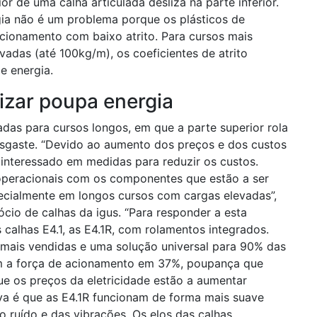
r de uma calha articulada desliza na parte inferior.
ia não é um problema porque os plásticos de
cionamento com baixo atrito. Para cursos mais
vadas (até 100kg/m), os coeficientes de atrito
 energia.
lizar poupa energia
adas para cursos longos, em que a parte superior rola
 desgaste. “Devido ao aumento dos preços e dos custos
 interessado em medidas para reduzir os custos.
peracionais com os componentes que estão a ser
specialmente em longos cursos com cargas elevadas”,
cio de calhas da igus. “Para responder a esta
calhas E4.1, as E4.1R, com rolamentos integrados.
s mais vendidas e uma solução universal para 90% das
em a força de acionamento em 37%, poupança que
ue os preços da eletricidade estão a aumentar
iva é que as E4.1R funcionam de forma mais suave
 ruído e das vibrações. Os elos das calhas