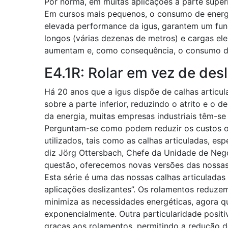
Por norma, em muitas aplicações a parte superio
Em cursos mais pequenos, o consumo de energ
elevada performance da igus, garantem um fun
longos (várias dezenas de metros) e cargas ele
aumentam e, como consequência, o consumo de
E4.1R: Rolar em vez de des
Há 20 anos que a igus dispõe de calhas articul
sobre a parte inferior, reduzindo o atrito e o
da energia, muitas empresas industriais têm-se
Perguntam-se como podem reduzir os custos o
utilizados, tais como as calhas articuladas, e
diz Jörg Ottersbach, Chefe da Unidade de Negó
questão, oferecemos novas versões das nossas 
Esta série é uma das nossas calhas articulada
aplicações deslizantes”. Os rolamentos reduz
minimiza as necessidades energéticas, agora q
exponencialmente. Outra particularidade posit
graças aos rolamentos, permitindo a redução do