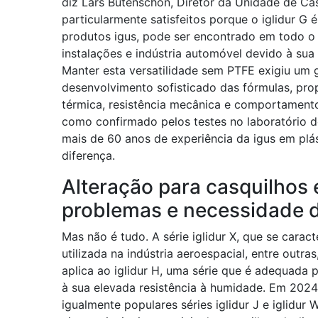
diz Lars Butenschön, Diretor da Unidade de Cas
particularmente satisfeitos porque o iglidur G
produtos igus, pode ser encontrado em todo o
instalações e indústria automóvel devido à sua 
Manter esta versatilidade sem PTFE exigiu um 
desenvolvimento sofisticado das fórmulas, pro
térmica, resistência mecânica e comportamento
como confirmado pelos testes no laboratório 
mais de 60 anos de experiência da igus em plá
diferença.
Alteração para casquilhos
problemas e necessidade d
Mas não é tudo. A série iglidur X, que se carac
utilizada na indústria aeroespacial, entre outr
aplica ao iglidur H, uma série que é adequada 
à sua elevada resistência à humidade. Em 2024,
igualmente populares séries iglidur J e iglidu