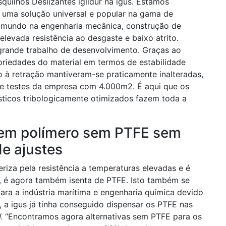
quilhos Deslizantes iglidur na igus. Estamos
 é uma solução universal e popular na gama de
 mundo na engenharia mecânica, construção de
elevada resistência ao desgaste e baixo atrito.
grande trabalho de desenvolvimento. Graças ao
priedades do material em termos de estabilidade
 à retração mantiveram-se praticamente inalteradas,
de testes da empresa com 4.000m2. É aqui que os
sticos tribologicamente otimizados fazem toda a
 em polímero sem PTFE sem
e ajustes
teriza pela resistência a temperaturas elevadas e é
as, é agora também isenta de PTFE. Isto também se
para a indústria marítima e engenharia química devido
 a igus já tinha conseguido dispensar os PTFE nas
r W. “Encontramos agora alternativas sem PTFE para os