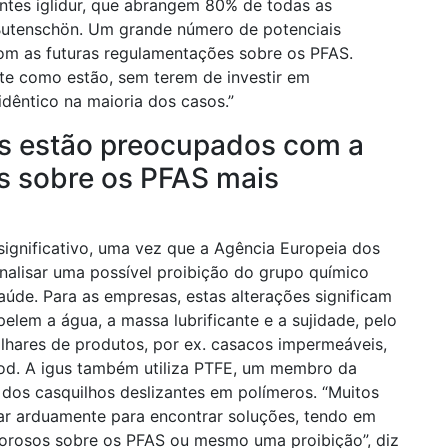
zantes iglidur, que abrangem 80% de todas as
 Butenschön. Um grande número de potenciais
com as futuras regulamentações sobre os PFAS.
e como estão, sem terem de investir em
idêntico na maioria dos casos.”
es estão preocupados com a
s sobre os PFAS mais
significativo, uma vez que a Agência Europeia dos
alisar uma possível proibição do grupo químico
úde. Para as empresas, estas alterações significam
em a água, a massa lubrificante e a sujidade, pelo
hares de produtos, por ex. casacos impermeáveis,
ood. A igus também utiliza PTFE, um membro da
e dos casquilhos deslizantes em polímeros. “Muitos
har arduamente para encontrar soluções, tendo em
gorosos sobre os PFAS ou mesmo uma proibição”, diz